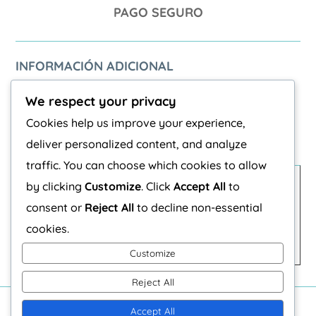
PAGO SEGURO
INFORMACIÓN ADICIONAL
Términos y condiciones
We respect your privacy
Aviso Legal
Cookies help us improve your experience,
Politica de privacidad
deliver personalized content, and analyze
traffic. You can choose which cookies to allow
by clicking
Customize
. Click
Accept All
to
COOKIES
consent or
Reject All
to decline non-essential
Política de Cookies
cookies.
Personalizar Cookies
Customize
Reject All
Accept All