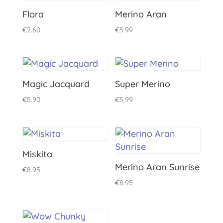
€2.25
Flora
Merino Aran
hasta
€
2.60
€
5.99
€3.00
Magic Jacquard
Super Merino
€
5.90
€
5.99
Miskita
Merino Aran Sunrise
€
8.95
€
8.95