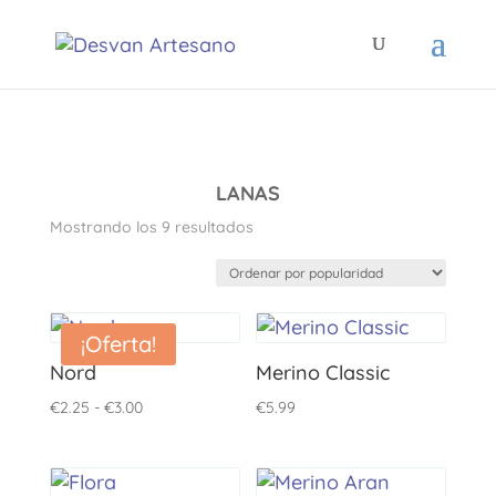
LANAS
Ordenado
Mostrando los 9 resultados
por
popularidad
¡Oferta!
Nord
Merino Classic
Rango
€
2.25
-
€
3.00
€
5.99
de
precios:
desde