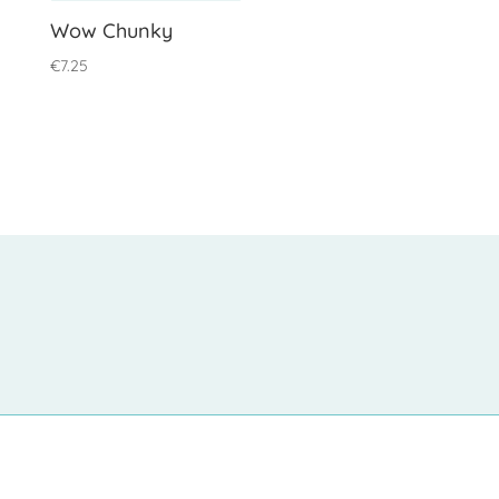
Wow Chunky
€
7.25