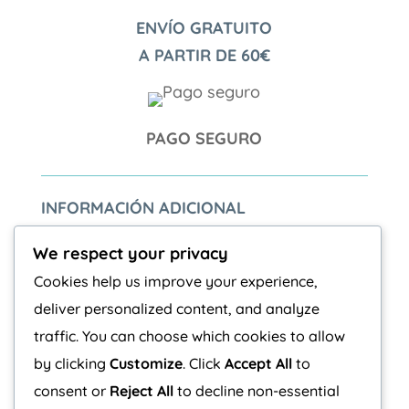
ENVÍO GRATUITO
A PARTIR DE 60€
PAGO SEGURO
INFORMACIÓN ADICIONAL
Términos y condiciones
We respect your privacy
Aviso Legal
Cookies help us improve your experience,
Politica de privacidad
deliver personalized content, and analyze
traffic. You can choose which cookies to allow
by clicking
Customize
. Click
Accept All
to
COOKIES
consent or
Reject All
to decline non-essential
Política de Cookies