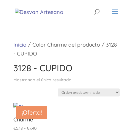
Inicio
/ Color Charme del producto / 3128
- CUPIDO
3128 - CUPIDO
Mostrando el único resultado
¡Oferta!
Charme
Rango
€
5.18
-
€
7.40