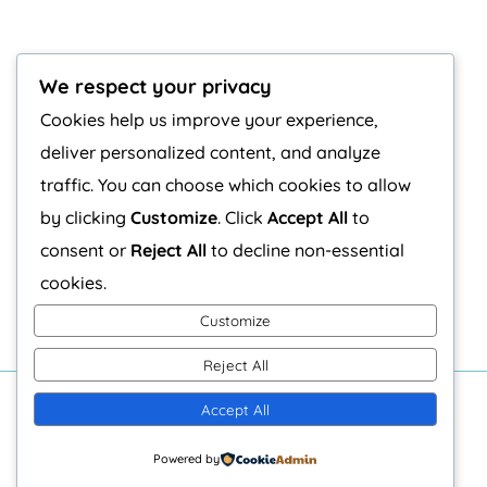
We respect your privacy
Cookies help us improve your experience,
deliver personalized content, and analyze
traffic. You can choose which cookies to allow
by clicking
Customize
. Click
Accept All
to
consent or
Reject All
to decline non-essential
cookies.
Customize
Reject All
Accept All
C/Chile 21, Bajo 2 - 26005 Logroño
Powered by
COPYRIGHT EL DESVÁN ARTESANO