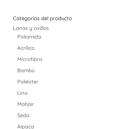
de
precios:
desde
Categorías del producto
€5.18
Lanas y ovillos
hasta
€7.40
Poliamida
Acrílico
Microfibra
Bambú
Poliéster
Lino
Mohair
Seda
Alpaca