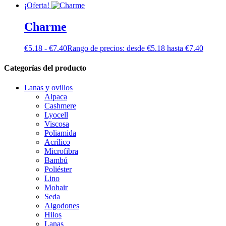
¡Oferta!
Charme
€
5.18
-
€
7.40
Rango de precios: desde €5.18 hasta €7.40
Categorías del producto
Lanas y ovillos
Alpaca
Cashmere
Lyocell
Viscosa
Poliamida
Acrílico
Microfibra
Bambú
Poliéster
Lino
Mohair
Seda
Algodones
Hilos
Lanas