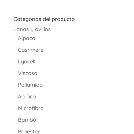
de
precios:
desde
Categorías del producto
€5.88
Lanas y ovillos
hasta
€8.40
Alpaca
Cashmere
Lyocell
Viscosa
Poliamida
Acrílico
Microfibra
Bambú
Poliéster