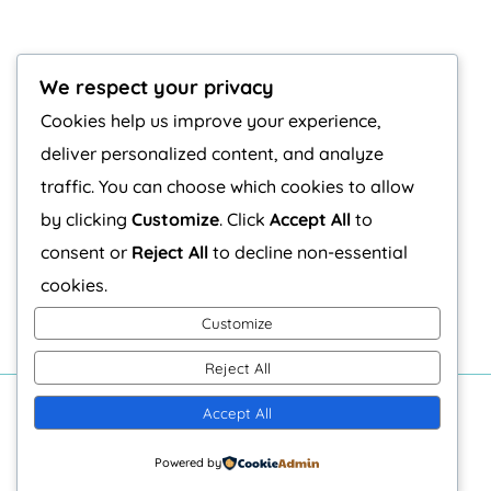
We respect your privacy
Cookies help us improve your experience,
deliver personalized content, and analyze
traffic. You can choose which cookies to allow
by clicking
Customize
. Click
Accept All
to
consent or
Reject All
to decline non-essential
cookies.
Customize
Reject All
Accept All
C/Chile 21, Bajo 2 - 26005 Logroño
Powered by
COPYRIGHT EL DESVÁN ARTESANO