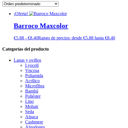
¡Oferta!
Barroco Maxcolor
€
5.88
-
€
8.40
Rango de precios: desde €5.88 hasta €8.40
Categorías del producto
Lanas y ovillos
Lyocell
Viscosa
Poliamida
Acrílico
Microfibra
Bambú
Poliéster
Lino
Mohair
Seda
Alpaca
Cashmere
Algodones