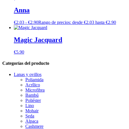
Anna
€
2.03
-
€
2.90
Rango de precios: desde €2.03 hasta €2.90
Magic Jacquard
€
5.90
Categorías del producto
Lanas y ovillos
Poliamida
Acrílico
Microfibra
Bambú
Poliéster
Lino
Mohair
Seda
Alpaca
Cashmere