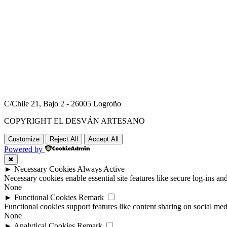
C/Chile 21, Bajo 2 - 26005 Logroño
COPYRIGHT EL DESVÁN ARTESANO
Customize
Reject All
Accept All
Powered by
✖
►
Necessary Cookies
Always Active
Necessary cookies enable essential site features like secure log-ins a
None
►
Functional Cookies
Remark
Functional cookies support features like content sharing on social medi
None
►
Analytical Cookies
Remark